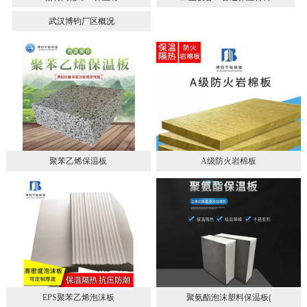
武汉博钧厂区概况
聚苯乙烯保温板
A级防火岩棉板
EPS聚苯乙烯泡沫板
聚氨酯泡沫塑料保温板(