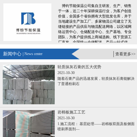
博钧节能保温公司集自主研发、生产、销售
于一体，近二十年深耕保温行业，为客户创造
价值，全国多个省份拥有大型批发仓库，并于
当地建设生产加工厂、多家物流公司建立了无
缝链接的产品供应与物流配送网络，以区域网
络运营中心、仓储配送中心、生产基地、专业
团队，为客户提供线上商城选购、线下货源工
厂直发、全国统一仓储配送、产品一站式供
应，专业服务团队300+人，7X24小时便捷服
务，让您采购时省时、省力、省钱、更省心。
新闻中心 |
News center
查看更多>>
......
轻质抹灰石膏的五大优势
2021-10-30
随着石膏产品的迅速发展，轻质抹灰石膏能解决
了普通粉刷石
岩棉板施工工艺
2021-10-30
1.施工流程： 基层处理——岩棉板双面及板侧面
喷刷界面剂—