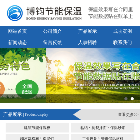
网站首页
公司简介
产品展示
成功案例
新闻动态
留言反馈
人事招聘
联系我们
产品展示 |
Product display
查看更多>>
建筑节能保温板
粘结丶抗裂抹面丶保温砂浆
辅材网格布丶保温钉
工业设备丶管道保温材料