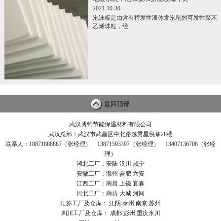
2021-10-30
泡沫板是由含有挥发性液体发泡剂的可发性聚苯
乙烯珠粒，经
返回顶部
武汉博钧节能保温材料有限公司
武汉总部：武汉市武昌区中北路越秀星悦峯28楼
联系人：18871888887（张经理） 13871593397（张经理） 13407136708（张经
理）
湖北工厂：安陆 汉川 咸宁
安徽工厂：滁州 合肥 六安
江西工厂：南昌 上饶 宜春
河北工厂：廊坊 大城 河间
江苏工厂及仓库： 江阴 泰州 南京 苏州
四川工厂及仓库： 成都 彭州 重庆永川