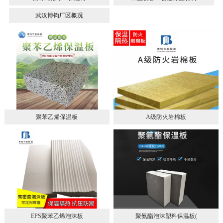
武汉博钧厂区概况
聚苯乙烯保温板
A级防火岩棉板
EPS聚苯乙烯泡沫板
聚氨酯泡沫塑料保温板(