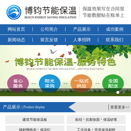
网站首页
公司简介
产品展示
成功案例
新闻动态
留言反馈
人事招聘
联系我们
产品展示 |
Product display
查看更多>>
建筑节能保温板
粘结丶抗裂抹面丶保温砂浆
辅材网格布丶保温钉
工业设备丶管道保温材料