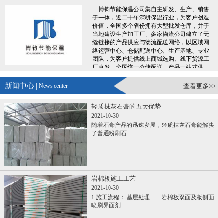
博钧节能保温公司集自主研发、生产、销售
于一体，近二十年深耕保温行业，为客户创造
价值，全国多个省份拥有大型批发仓库，并于
当地建设生产加工厂、多家物流公司建立了无
缝链接的产品供应与物流配送网络，以区域网
络运营中心、仓储配送中心、生产基地、专业
团队，为客户提供线上商城选购、线下货源工
厂直发、全国统一仓储配送、产品一站式供
应，专业服务团队300+人，7X24小时便捷服
务，让您采购时省时、省力、省钱、更省心。
新闻中心 |
News center
查看更多>>
......
轻质抹灰石膏的五大优势
2021-10-30
随着石膏产品的迅速发展，轻质抹灰石膏能解决
了普通粉刷石
岩棉板施工工艺
2021-10-30
1.施工流程： 基层处理——岩棉板双面及板侧面
喷刷界面剂—