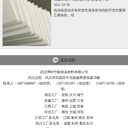
2021-10-30
泡沫板是由含有挥发性液体发泡剂的可发性聚苯
乙烯珠粒，经
返回顶部
武汉博钧节能保温材料有限公司
武汉总部：武汉市武昌区中北路越秀星悦峯28楼
联系人：18871888887（张经理） 13871593397（张经理） 13407136708（张经
理）
湖北工厂：安陆 汉川 咸宁
安徽工厂：滁州 合肥 六安
江西工厂：南昌 上饶 宜春
河北工厂：廊坊 大城 河间
江苏工厂及仓库： 江阴 泰州 南京 苏州
四川工厂及仓库： 成都 彭州 重庆永川