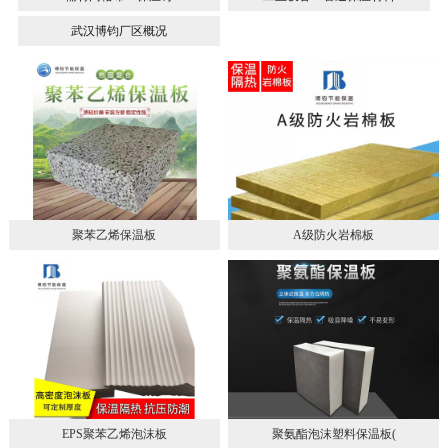
武汉博钧厂区概况
聚苯乙烯保温板
A级防火岩棉板
EPS聚苯乙烯泡沫板
聚氨酯泡沫塑料保温板(