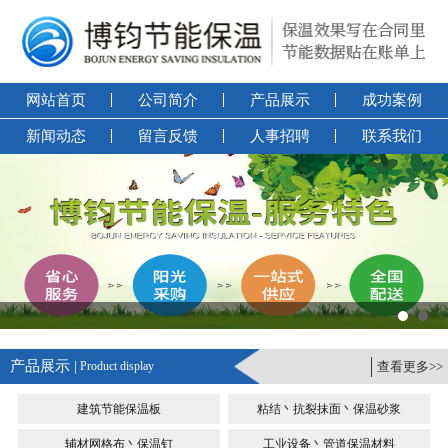
网站首页
公司简介
产品展示
成功案例
新闻动态
留言反馈
人事招聘
联系我们
产品展示 |
Product display
查看更多>>
建筑节能保温板
粘结丶抗裂抹面丶保温砂浆
辅材网格布丶保温钉
工业设备丶管道保温材料