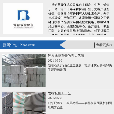
博钧节能保温公司集自主研发、生产、销售
于一体，近二十年深耕保温行业，为客户创造
价值，全国多个省份拥有大型批发仓库，并于
当地建设生产加工厂、多家物流公司建立了无
缝链接的产品供应与物流配送网络，以区域网
络运营中心、仓储配送中心、生产基地、专业
团队，为客户提供线上商城选购、线下货源工
厂直发、全国统一仓储配送、产品一站式供
应，专业服务团队300+人，7X24小时便捷服
务，让您采购时省时、省力、省钱、更省心。
新闻中心 |
News center
查看更多>>
......
轻质抹灰石膏的五大优势
2021-10-30
随着石膏产品的迅速发展，轻质抹灰石膏能解决
了普通粉刷石
岩棉板施工工艺
2021-10-30
1.施工流程： 基层处理——岩棉板双面及板侧面
喷刷界面剂—