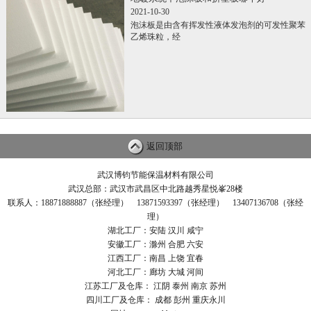
2021-10-30
泡沫板是由含有挥发性液体发泡剂的可发性聚苯
乙烯珠粒，经
返回顶部
武汉博钧节能保温材料有限公司
武汉总部：武汉市武昌区中北路越秀星悦峯28楼
联系人：18871888887（张经理） 13871593397（张经理） 13407136708（张经
理）
湖北工厂：安陆 汉川 咸宁
安徽工厂：滁州 合肥 六安
江西工厂：南昌 上饶 宜春
河北工厂：廊坊 大城 河间
江苏工厂及仓库： 江阴 泰州 南京 苏州
四川工厂及仓库： 成都 彭州 重庆永川