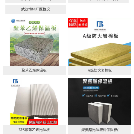
武汉博钧厂区概况
聚苯乙烯保温板
A级防火岩棉板
EPS聚苯乙烯泡沫板
聚氨酯泡沫塑料保温板(