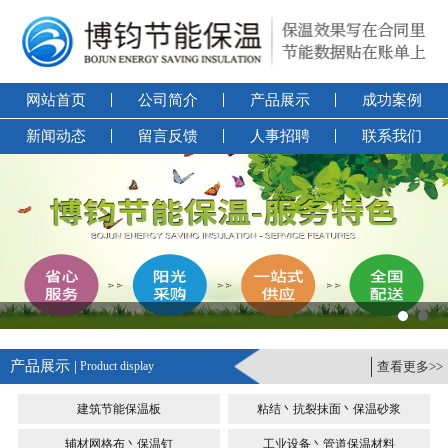
网站首页
公司简介
产品展示
成功案例
新闻动态
留言反馈
人事招聘
联系我们
产品展示 |
Product display
查看更多>>
建筑节能保温板
粘结丶抗裂抹面丶保温砂浆
辅材网格布丶保温钉
工业设备丶管道保温材料