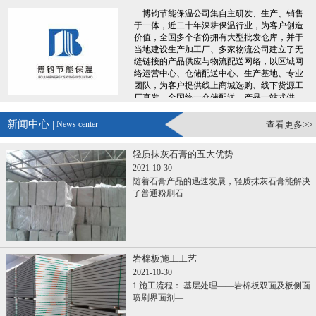
博钧节能保温公司集自主研发、生产、销售
于一体，近二十年深耕保温行业，为客户创造
价值，全国多个省份拥有大型批发仓库，并于
当地建设生产加工厂、多家物流公司建立了无
缝链接的产品供应与物流配送网络，以区域网
络运营中心、仓储配送中心、生产基地、专业
团队，为客户提供线上商城选购、线下货源工
厂直发、全国统一仓储配送、产品一站式供
应，专业服务团队300+人，7X24小时便捷服
务，让您采购时省时、省力、省钱、更省心。
新闻中心 |
News center
查看更多>>
......
轻质抹灰石膏的五大优势
2021-10-30
随着石膏产品的迅速发展，轻质抹灰石膏能解决
了普通粉刷石
岩棉板施工工艺
2021-10-30
1.施工流程： 基层处理——岩棉板双面及板侧面
喷刷界面剂—