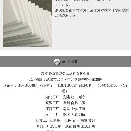
2021-10-30
泡沫板是由含有挥发性液体发泡剂的可发性聚苯
乙烯珠粒，经
返回顶部
武汉博钧节能保温材料有限公司
武汉总部：武汉市武昌区中北路越秀星悦峯28楼
联系人：18871888887（张经理） 13871593397（张经理） 13407136708（张经
理）
湖北工厂：安陆 汉川 咸宁
安徽工厂：滁州 合肥 六安
江西工厂：南昌 上饶 宜春
河北工厂：廊坊 大城 河间
江苏工厂及仓库： 江阴 泰州 南京 苏州
四川工厂及仓库： 成都 彭州 重庆永川