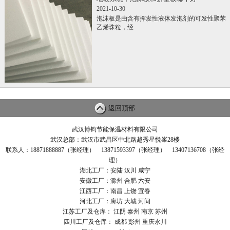
2021-10-30
泡沫板是由含有挥发性液体发泡剂的可发性聚苯
乙烯珠粒，经
返回顶部
武汉博钧节能保温材料有限公司
武汉总部：武汉市武昌区中北路越秀星悦峯28楼
联系人：18871888887（张经理） 13871593397（张经理） 13407136708（张经
理）
湖北工厂：安陆 汉川 咸宁
安徽工厂：滁州 合肥 六安
江西工厂：南昌 上饶 宜春
河北工厂：廊坊 大城 河间
江苏工厂及仓库： 江阴 泰州 南京 苏州
四川工厂及仓库： 成都 彭州 重庆永川