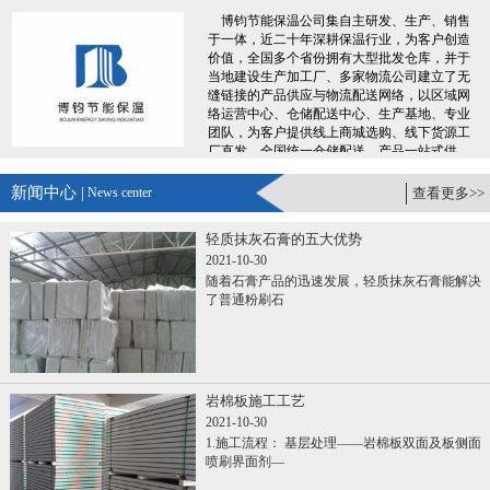
博钧节能保温公司集自主研发、生产、销售
于一体，近二十年深耕保温行业，为客户创造
价值，全国多个省份拥有大型批发仓库，并于
当地建设生产加工厂、多家物流公司建立了无
缝链接的产品供应与物流配送网络，以区域网
络运营中心、仓储配送中心、生产基地、专业
团队，为客户提供线上商城选购、线下货源工
厂直发、全国统一仓储配送、产品一站式供
应，专业服务团队300+人，7X24小时便捷服
务，让您采购时省时、省力、省钱、更省心。
新闻中心 |
News center
查看更多>>
......
轻质抹灰石膏的五大优势
2021-10-30
随着石膏产品的迅速发展，轻质抹灰石膏能解决
了普通粉刷石
岩棉板施工工艺
2021-10-30
1.施工流程： 基层处理——岩棉板双面及板侧面
喷刷界面剂—