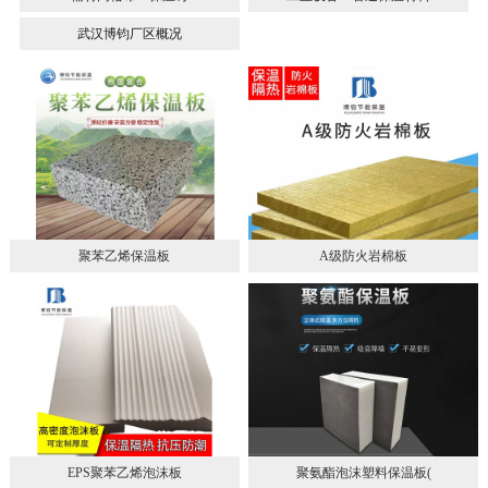
武汉博钧厂区概况
聚苯乙烯保温板
A级防火岩棉板
EPS聚苯乙烯泡沫板
聚氨酯泡沫塑料保温板(