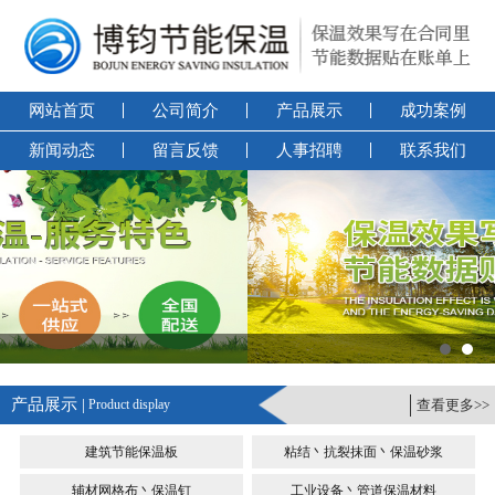
网站首页
公司简介
产品展示
成功案例
新闻动态
留言反馈
人事招聘
联系我们
产品展示 |
Product display
查看更多>>
建筑节能保温板
粘结丶抗裂抹面丶保温砂浆
辅材网格布丶保温钉
工业设备丶管道保温材料