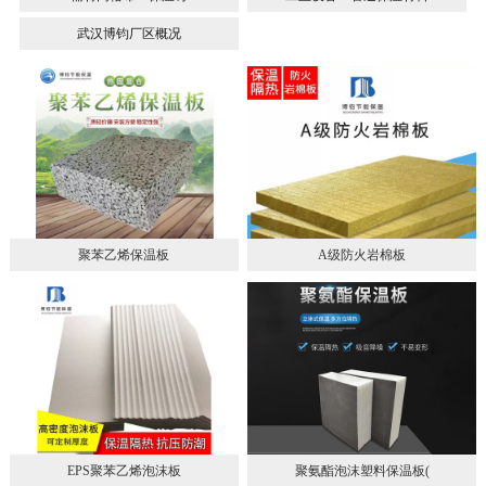
武汉博钧厂区概况
聚苯乙烯保温板
A级防火岩棉板
EPS聚苯乙烯泡沫板
聚氨酯泡沫塑料保温板(