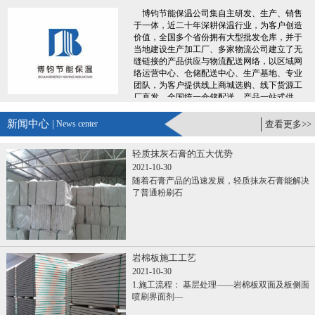
博钧节能保温公司集自主研发、生产、销售
于一体，近二十年深耕保温行业，为客户创造
价值，全国多个省份拥有大型批发仓库，并于
当地建设生产加工厂、多家物流公司建立了无
缝链接的产品供应与物流配送网络，以区域网
络运营中心、仓储配送中心、生产基地、专业
团队，为客户提供线上商城选购、线下货源工
厂直发、全国统一仓储配送、产品一站式供
应，专业服务团队300+人，7X24小时便捷服
务，让您采购时省时、省力、省钱、更省心。
新闻中心 |
News center
查看更多>>
......
轻质抹灰石膏的五大优势
2021-10-30
随着石膏产品的迅速发展，轻质抹灰石膏能解决
了普通粉刷石
岩棉板施工工艺
2021-10-30
1.施工流程： 基层处理——岩棉板双面及板侧面
喷刷界面剂—