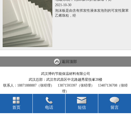
2021-10-30
泡沫板是由含有挥发性液体发泡剂的可发性聚苯
乙烯珠粒，经
返回顶部
武汉博钧节能保温材料有限公司
武汉总部：武汉市武昌区中北路越秀星悦峯28楼
联系人：18871888887（张经理） 13871593397（张经理） 13407136708（张经
理）
湖北工厂：安陆 汉川 咸宁
安徽工厂：滁州 合肥 六安
首页
电话
短信
留言
江西工厂：南昌 上饶 宜春
河北工厂：廊坊 大城 河间
江苏工厂及仓库： 江阴 泰州 南京 苏州
四川工厂及仓库： 成都 彭州 重庆永川