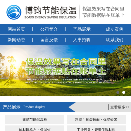
网站首页
公司简介
产品展示
成功案例
新闻动态
留言反馈
人事招聘
联系我们
产品展示 |
Product display
查看更多>>
建筑节能保温板
粘结丶抗裂抹面丶保温砂浆
辅材网格布丶保温钉
工业设备丶管道保温材料