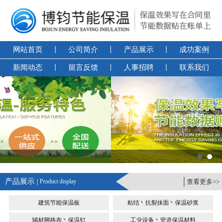
网站首页
公司简介
产品展示
成功案例
新闻动态
留言反馈
人事招聘
联系我们
产品展示 |
Product display
查看更多>>
建筑节能保温板
粘结丶抗裂抹面丶保温砂浆
辅材网格布丶保温钉
工业设备丶管道保温材料