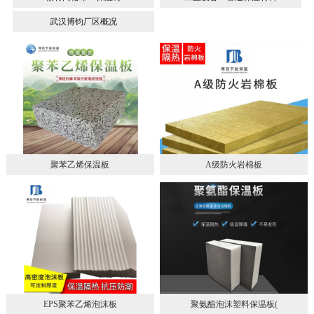
武汉博钧厂区概况
聚苯乙烯保温板
A级防火岩棉板
EPS聚苯乙烯泡沫板
聚氨酯泡沫塑料保温板(