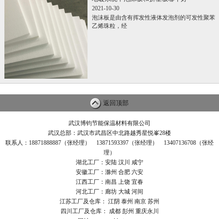
2021-10-30
泡沫板是由含有挥发性液体发泡剂的可发性聚苯
乙烯珠粒，经
返回顶部
武汉博钧节能保温材料有限公司
武汉总部：武汉市武昌区中北路越秀星悦峯28楼
联系人：18871888887（张经理） 13871593397（张经理） 13407136708（张经
理）
湖北工厂：安陆 汉川 咸宁
安徽工厂：滁州 合肥 六安
江西工厂：南昌 上饶 宜春
河北工厂：廊坊 大城 河间
江苏工厂及仓库： 江阴 泰州 南京 苏州
四川工厂及仓库： 成都 彭州 重庆永川