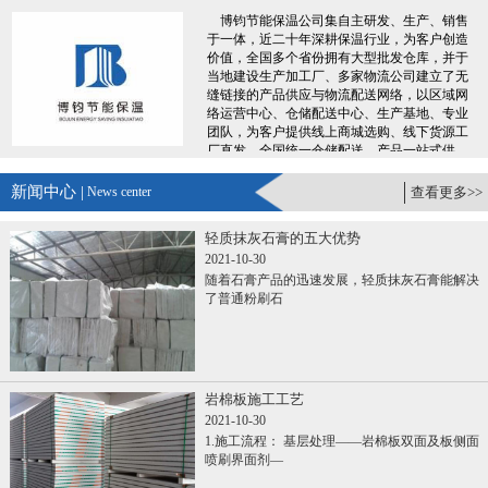
博钧节能保温公司集自主研发、生产、销售
于一体，近二十年深耕保温行业，为客户创造
价值，全国多个省份拥有大型批发仓库，并于
当地建设生产加工厂、多家物流公司建立了无
缝链接的产品供应与物流配送网络，以区域网
络运营中心、仓储配送中心、生产基地、专业
团队，为客户提供线上商城选购、线下货源工
厂直发、全国统一仓储配送、产品一站式供
应，专业服务团队300+人，7X24小时便捷服
务，让您采购时省时、省力、省钱、更省心。
新闻中心 |
News center
查看更多>>
......
轻质抹灰石膏的五大优势
2021-10-30
随着石膏产品的迅速发展，轻质抹灰石膏能解决
了普通粉刷石
岩棉板施工工艺
2021-10-30
1.施工流程： 基层处理——岩棉板双面及板侧面
喷刷界面剂—