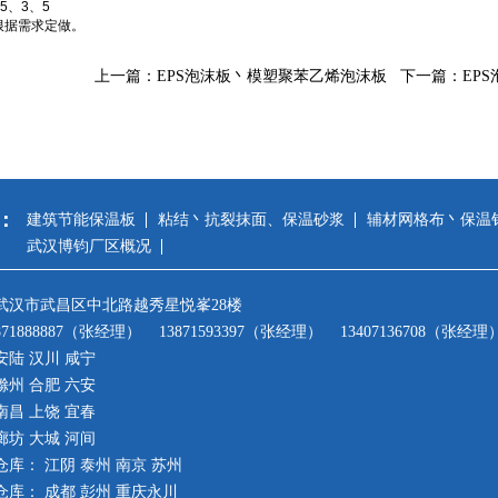
.5、3、5
据需求定做。
上一篇：
EPS泡沫板丶模塑聚苯乙烯泡沫板
下一篇：
EP
：
建筑节能保温板
粘结丶抗裂抹面、保温砂浆
辅材网格布丶保温
武汉博钧厂区概况
武汉市武昌区中北路越秀星悦峯28楼
71888887（张经理） 13871593397（张经理） 13407136708（张经理
陆 汉川 咸宁
州 合肥 六安
昌 上饶 宜春
坊 大城 河间
库： 江阴 泰州 南京 苏州
库： 成都 彭州 重庆永川