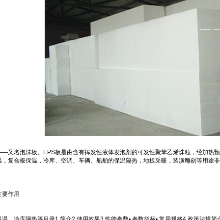
又名泡沫板、EPS板是由含有挥发性液体发泡剂的可发性聚苯乙烯珠粒，经加热预
温，复合板保温，冷库、空调、车辆、船舶的保温隔热，地板采暖，装潢雕刻等用途非
主要作用
冷库隔热等目录1 简介2 使用效果3 性能参数▪ 参数指标▪ 常用规格4 政策法规简