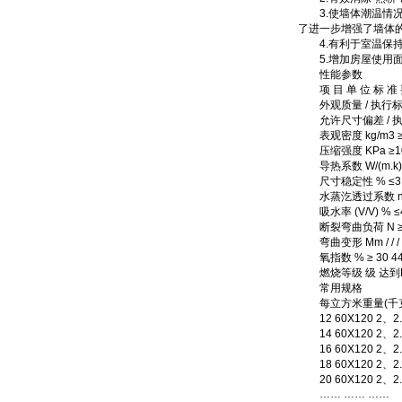
3.使墙体潮温情况
了进一步增强了墙体
4.有利于室温保持
5.增加房屋使用面
性能参数
项 目 单 位 标 准 要
外观质量 / 执行标准
允许尺寸偏差 / 执
表观密度 kg/m3 ≥20
压缩强度 KPa ≥10
导热系数 W/(m.k) ≤
尺寸稳定性 % ≤3 1
水蒸汔透过系数 ng/(pa
吸水率 (V/V) % ≤
断裂弯曲负荷 N ≥2
弯曲变形 Mm / / /
氧指数 % ≥ 30 4
燃烧等级 级 达到B
常用规格
每立方米重量(千克) 
12 60X120 2、2
14 60X120 2、2
16 60X120 2、2
18 60X120 2、2
20 60X120 2、2
…… …… ……