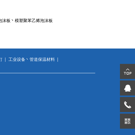
S泡沫板丶模塑聚苯乙烯泡沫板
钉
工业设备丶管道保温材料
）