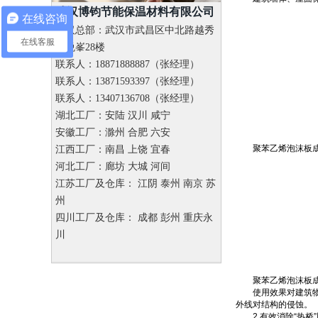
武汉博钧节能保温材料有限公司
在线咨询
武汉总部：武汉市武昌区中北路越秀
在线客服
星悦峯28楼
联系人：18871888887（张经理）
联系人：13871593397（张经理）
联系人：13407136708（张经理）
湖北工厂：安陆 汉川 咸宁
安徽工厂：滁州 合肥 六安
聚苯乙烯泡沫板
江西工厂：南昌 上饶 宜春
河北工厂：廊坊 大城 河间
江苏工厂及仓库： 江阴 泰州 南京 苏
州
四川工厂及仓库： 成都 彭州 重庆永
川
聚苯乙烯泡沫板
使用效果对建筑物主
外线对结构的侵蚀。
2.有效消除“热桥”