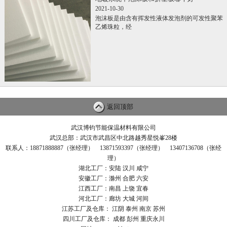
2021-10-30
泡沫板是由含有挥发性液体发泡剂的可发性聚苯
乙烯珠粒，经
返回顶部
武汉博钧节能保温材料有限公司
武汉总部：武汉市武昌区中北路越秀星悦峯28楼
联系人：18871888887（张经理） 13871593397（张经理） 13407136708（张经
理）
湖北工厂：安陆 汉川 咸宁
安徽工厂：滁州 合肥 六安
江西工厂：南昌 上饶 宜春
河北工厂：廊坊 大城 河间
江苏工厂及仓库： 江阴 泰州 南京 苏州
四川工厂及仓库： 成都 彭州 重庆永川