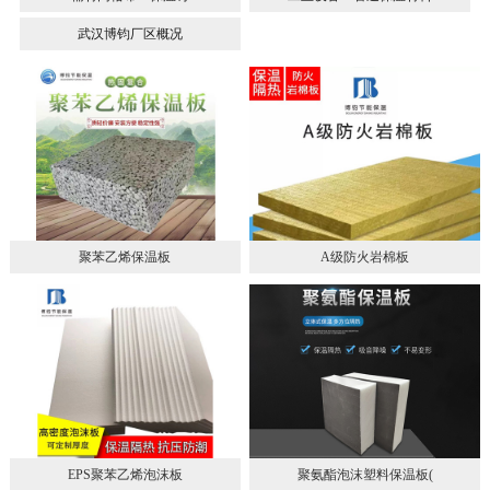
武汉博钧厂区概况
聚苯乙烯保温板
A级防火岩棉板
EPS聚苯乙烯泡沫板
聚氨酯泡沫塑料保温板(