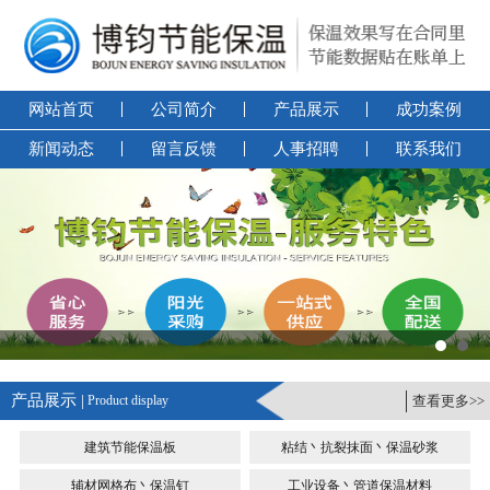
网站首页
公司简介
产品展示
成功案例
新闻动态
留言反馈
人事招聘
联系我们
产品展示 |
Product display
查看更多>>
建筑节能保温板
粘结丶抗裂抹面丶保温砂浆
辅材网格布丶保温钉
工业设备丶管道保温材料