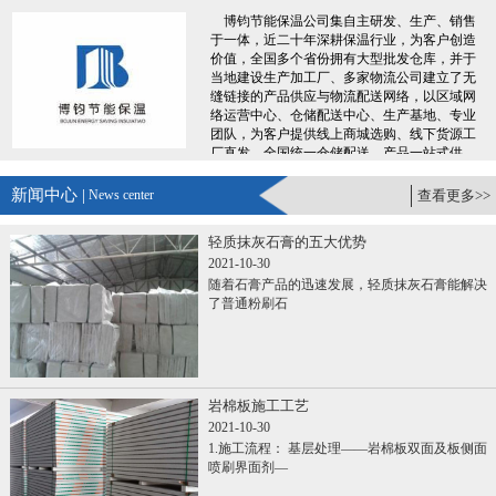
博钧节能保温公司集自主研发、生产、销售
于一体，近二十年深耕保温行业，为客户创造
价值，全国多个省份拥有大型批发仓库，并于
当地建设生产加工厂、多家物流公司建立了无
缝链接的产品供应与物流配送网络，以区域网
络运营中心、仓储配送中心、生产基地、专业
团队，为客户提供线上商城选购、线下货源工
厂直发、全国统一仓储配送、产品一站式供
应，专业服务团队300+人，7X24小时便捷服
务，让您采购时省时、省力、省钱、更省心。
新闻中心 |
News center
查看更多>>
......
轻质抹灰石膏的五大优势
2021-10-30
随着石膏产品的迅速发展，轻质抹灰石膏能解决
了普通粉刷石
岩棉板施工工艺
2021-10-30
1.施工流程： 基层处理——岩棉板双面及板侧面
喷刷界面剂—